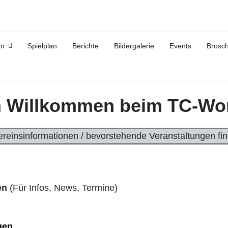
in
Spielplan
Berichte
Bildergalerie
Events
Brosc
h Willkommen beim TC-Wo
ereinsinformationen / bevorstehende Veranstaltungen fin
en
(Für Infos, News, Termine)
Worblingen