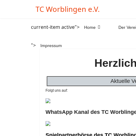
TC Worblingen e.V.
current-item active">
Home
Der Vere
">
Impressum
Herzlic
Aktuelle V
Folgt uns auf:
WhatsApp Kanal des TC Worbling
Spielpartnerbörse des TC 