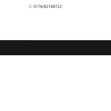
Telefon
0176/82168722